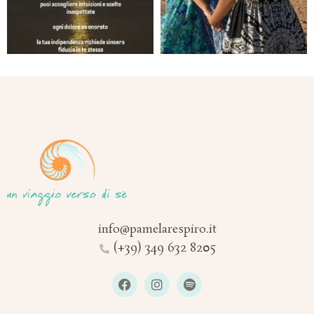
info@pamelarespiro.it
(+39) 349 632 8205
F
I
S
a
n
p
c
s
o