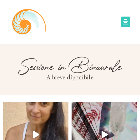
Vai
al
Main
contenuto
Menu
Sessione in Binaurale
A breve diponibile