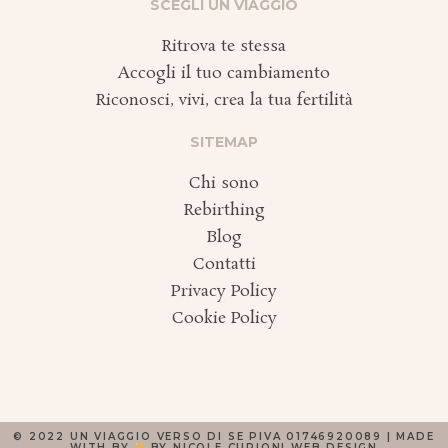
e
t
t
SCEGLI UN VIAGGIO
b
a
i
o
g
f
Ritrova te stessa
o
r
y
k
a
Accogli il tuo cambiamento
m
Riconosci, vivi, crea la tua fertilità
SITEMAP
Chi sono
Rebirthing
Blog
Contatti
Privacy Policy
Cookie Policy
© 2022 UN VIAGGIO VERSO DI SE PIVA 01746920089 | MADE
WITH BY
BY
NICOLE CURIONI WEB.DESIGN