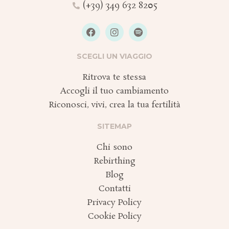
(+39) 349 632 8205
F
I
S
a
n
p
c
s
o
e
t
t
SCEGLI UN VIAGGIO
b
a
i
o
g
f
Ritrova te stessa
o
r
y
k
a
Accogli il tuo cambiamento
m
Riconosci, vivi, crea la tua fertilità
SITEMAP
Chi sono
Rebirthing
Blog
Contatti
Privacy Policy
Cookie Policy